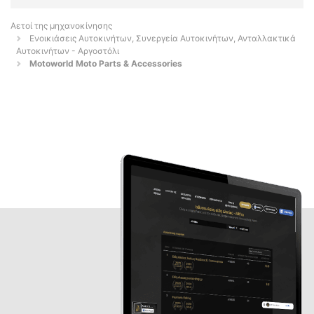
Αετοί της μηχανοκίνησης
Ενοικιάσεις Αυτοκινήτων, Συνεργεία Αυτοκινήτων, Ανταλλακτικά
Αυτοκινήτων - Αργοστόλι
Motoworld Moto Parts & Accessories