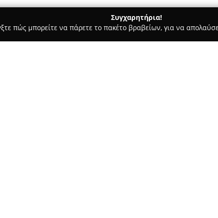
Συγχαρητήρια!
γξτε πώς μπορείτε να πάρετε το πακέτο βραβείων, για να απολαύσε
των, Συνεργεία Αυτοκινήτων, Ανταλλακτικά Αυτοκινήτων - Τρίπολη
Σχετικά με την εταιρεία:
Η
Σκλήφας Ελαστικά
, η οποί
δραστηριοποιείται αξιόπιστα 
επικεντρώνεται στην παροχή π
ποικίλες ανάγκες των οχημάτω
Η εταιρεία προμηθεύει ελαστικ
οχήματα, προσφέροντας παράλ
ζυγοστάθμισης. Η δέσμευση τη
την ικανοποίηση των πελατών 
λαμβάνει και επιβεβαιώνει τη