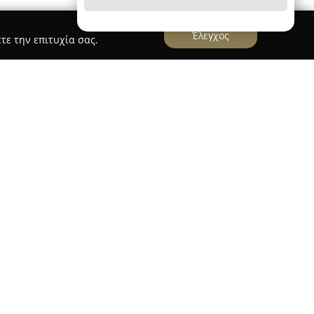
Έλεγχος
τε την επιτυχία σας.
Σκλήφας Ελαστικά/Service
α βρίσκεται στον Κόμβο Νεστάνης στην Τρίπολη,
στον χώρο της μηχανοκίνησης. Η εξειδίκευσή της
οιοτικών ελαστικών και ζαντών, καλύπτοντας
ν.
ά τόσο για αυτοκίνητα όσο και για αγροτικά
ληλα υπηρεσίες τοποθέτησης και
ς επιχείρησης στη βέλτιστη εξυπηρέτηση και
αποτυπώνεται στις θετικές αξιολογήσεις που
ν τεχνογνωσία και την ποιότητα στην