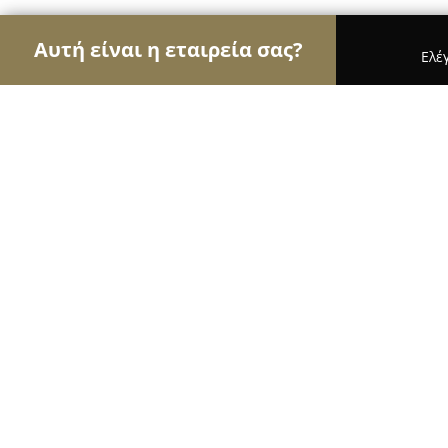
Αυτή είναι η εταιρεία σας?
Ελέ
Αετοί της μηχανοκίνησης
Ενοικιάσεις Αυτοκινή
Σκλήφας Ελαστικά/Service
9.2
(145)
Τρίπολη, Trípoli
Εμφάνιση αριθμού τηλεφώνου