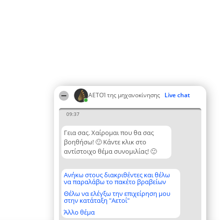
ΑΕΤΟΊ της μηχανοκίνησης
Live chat
09:37
Γεια σας. Χαίρομαι που θα σας
βοηθήσω! 🙂 Κάντε κλικ στο
αντίστοιχο θέμα συνομιλίας! 🙂
Ανήκω στους διακριθέντες και θέλω
να παραλάβω το πακέτο βραβείων
Θέλω να ελέγξω την επιχείρηση μου
στην κατάταξη "Αετοί"
Άλλο θέμα