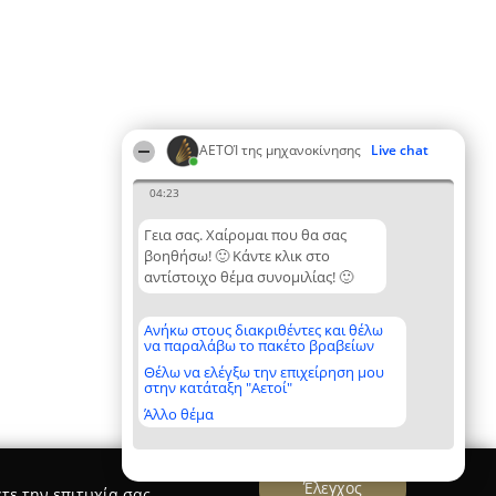
ΑΕΤΟΊ της μηχανοκίνησης
Live chat
04:23
Γεια σας. Χαίρομαι που θα σας
βοηθήσω! 🙂 Κάντε κλικ στο
αντίστοιχο θέμα συνομιλίας! 🙂
Ανήκω στους διακριθέντες και θέλω
να παραλάβω το πακέτο βραβείων
Θέλω να ελέγξω την επιχείρηση μου
στην κατάταξη "Αετοί"
Άλλο θέμα
Έλεγχος
τε την επιτυχία σας.