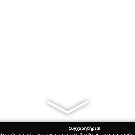
Συγχαρητήρια!
γξτε πώς μπορείτε να πάρετε το πακέτο βραβείων, για να απολαύσε