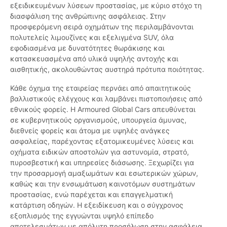
εξειδικευμένων λύσεων προστασίας, με κύριο στόχο τη
διασφάλιση της ανθρώπινης ασφάλειας. Στην
προσφερόμενη σειρά οχημάτων της περιλαμβάνονται
πολυτελείς λιμουζίνες και εξελιγμένα SUV, όλα
εφοδιασμένα με δυνατότητες θωράκισης και
κατασκευασμένα από υλικά υψηλής αντοχής και
αισθητικής, ακολουθώντας αυστηρά πρότυπα ποιότητας.
Κάθε όχημα της εταιρείας περνάει από απαιτητικούς
βαλλιστικούς ελέγχους και λαμβάνει πιστοποιήσεις από
εθνικούς φορείς. Η Armoured Global Cars απευθύνεται
σε κυβερνητικούς οργανισμούς, υπουργεία άμυνας,
διεθνείς φορείς και άτομα με υψηλές ανάγκες
ασφαλείας, παρέχοντας εξατομικευμένες λύσεις και
οχήματα ειδικών αποστολών για αστυνομία, στρατό,
πυροσβεστική και υπηρεσίες διάσωσης. Ξεχωρίζει για
την προσαρμογή αμαξωμάτων και εσωτερικών χώρων,
καθώς και την ενσωμάτωση καινοτόμων συστημάτων
προστασίας, ενώ παρέχεται και επαγγελματική
κατάρτιση οδηγών. Η εξειδίκευση και ο σύγχρονος
εξοπλισμός της εγγυώνται υψηλό επίπεδο
αποτελεσμάτων με απόλυτη προσήλωση στην ασφάλεια.