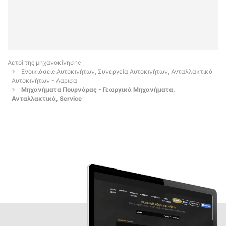
Αετοί της μηχανοκίνησης
Ενοικιάσεις Αυτοκινήτων, Συνεργεία Αυτοκινήτων, Ανταλλακτικά
Αυτοκινήτων - Λαρισα
Μηχανήματα Πουρνάρας - Γεωργικά Μηχανήματα,
Ανταλλακτικά, Service