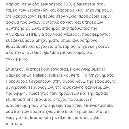
Λάρισα, στην οδό Σωκράτους 103, ειδικεύεται στον
τομέα των γεωργικών και δασοκομικών μηχανημάτων.
Με μακρόχρονη εμπειρία στον χώρο, προσφέρει ευρύ
φάσμα προϊόντων, ανταλλακτικών και υπηρεσιών
συντήρησης. Είναι επίσημος αντιπρόσωπος της
ANDREAS STIHL για τον νομό Λάρισας, προσφέροντας
εξειδικευμένα μηχανήματα όπως αλυσοπρίονα,
θαμνοκοπτικά, εργαλεία μπαταρίας, μηχανές γκαζόν,
σκαπτικά, αντλίες, ψαλίδια μπορντούρας και
γεννήτριες.
Επιπλέον, διατηρεί συνεργασία με αναγνωρισμένες
μάρκες όπως Pellenc, Fiskars και Kerbl. Τα Μηχανήματα
Πουρνάρας ξεχωρίζουν στην αγορά λόγω της εφαρμογής
σύγχρονων τεχνολογιών, της εισαγωγής καινοτομιών,
της υψηλής ποιότητας των προϊόντων και της άρτιας
εξυπηρέτησης. Βασικός στόχος παραμένει η
ικανοποίηση των απαιτήσεων τόσο των επαγγελματιών
όσο και των ερασιτεχνών που δραστηριοποιούνται σε
γεωργία και δασοκομία με αξιοπιστία και υψηλά
πρότυπα.