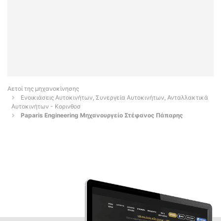
Αετοί της μηχανοκίνησης
Ενοικιάσεις Αυτοκινήτων, Συνεργεία Αυτοκινήτων, Ανταλλακτικά
Αυτοκινήτων - Κορινθοσ
Paparis Engineering Μηχανουργείο Στέφανος Πάπαρης