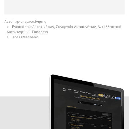
Αετοί της μηχανοκίνησης
Ενοικιάσεις Αυτοκινήτων, Συνεργεία Αυτοκινήτων, Ανταλλακτικά
Αυτοκινήτων - Ευκαρπια
ThessMechanic