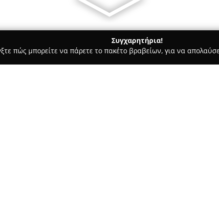
Συγχαρητήρια!
γξτε πώς μπορείτε να πάρετε το πακέτο βραβείων, για να απολαύσε
ήτων, Συνεργεία Αυτοκινήτων, Ανταλλακτικά Αυτοκινήτων - Νεα Μ
Σ
Ρ ΠΟΔΑΡΑΣ
Σχετικά με την εταιρεία:
Το συνεργείο
Ποδαράς
, εγκατ
διακρίνεται ως σημείο αναφορ
προσφέροντας αξιόπιστες και 
εμπειρία και άρτια εξειδικευμ
Δείτε περισσότερα >>
παροχή ολοκληρωμένων λύσεων 
γεωργικά μηχανήματα.