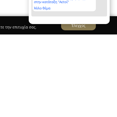
στην κατάταξη "Αετοί"
Άλλο θέμα
Έλεγχος
τε την επιτυχία σας.
ουδανια
εστημένο στα Νέα Μουδανιά Χαλκιδικής,
άς στον κλάδο της μηχανοκίνησης,
εξειδικευμένες υπηρεσίες. Με σημαντική
ένο προσωπικό, η επιχείρηση ειδικεύεται στην
τόσο για αυτοκίνητα όσο και για τρακτέρ και