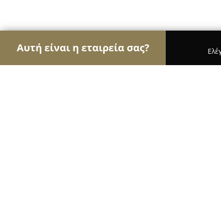
Αυτή είναι η εταιρεία σας?
Ελέ
Αετοί της μηχανοκίνησης
Ενοικιάσεις Αυτοκιν
ΣΥΝΕΡΓΕΙΟ ΑΥΤΟΚΙΝΗΤΩΝ ΤΡΑΚΤΕΡ ΠΟΔΑΡΑ
ΣΥΝΕΡΓΕΙΟ ΑΥΤΟΚΙΝΗΤΩΝ ΤΡΑΚΤΕ
8.9
(14)