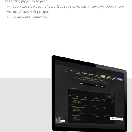
Αετοί της μηχανοκίνησης
Ενοικιάσεις Αυτοκινήτων, Συνεργεία Αυτοκινήτων, Ανταλλακτικά
Αυτοκινήτων - Κομοτηνή
Zamo cars Komotini