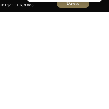
Έλεγχος
τε την επιτυχία σας.
Xtrack Μπαρλος
ην Πάτρα, αποτελεί ένα αναγνωρισμένο συνεργείο
είται στον κλάδο της μηχανοκίνησης. Η
κείμενο τα οχήματα 4x4 και τα αγωνιστικά
ιδικευμένες υπηρεσίες και τεχνογνωσία για κάθε
ειρίας στον χώρο, η εταιρεία έχει καταξιωθεί για
ηλή ποιότητα της δουλειάς της.
ιστικά της συγκαταλέγονται η προσοχή στη
σμευση για την ικανοποίηση των πελατών. Αυτά
τη διαμόρφωση της θετικής φήμης της στην
τήτες τετρακίνητων οχημάτων στην Πάτρα και την