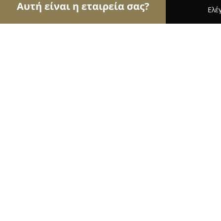
Αυτή είναι η εταιρεία σας?
Ελέ
Αετοί της μηχανοκίνησης
Ενοικιάσεις Αυτοκινή
Xtrack Μπαρλος
9.6
(45)
Πατρα, Μονησ Mαριτσησ
Εμφάνιση αριθμού τηλεφώνου