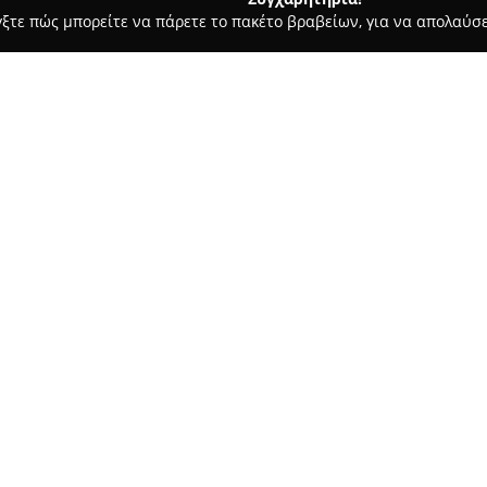
γξτε πώς μπορείτε να πάρετε το πακέτο βραβείων, για να απολαύσε
των, Συνεργεία Αυτοκινήτων, Ανταλλακτικά Αυτοκινήτων - Πατρα
Σχετικά με την εταιρεία:
Η
Xtrack Μπαρλος
, με έδρα τ
αυτοκινήτων που δραστηριοποι
επιχείρηση έχει ως κύριο αντι
αυτοκίνητα, προσφέροντας εξε
Δείτε περισσότερα >>
σχετική ανάγκη. Με χρόνια εμπ
την αξιοπιστία της και την υψ
Ανάμεσα στα βασικά χαρακτηρ
λεπτομέρεια και η συνεχής δέ
τα στοιχεία έχουν συμβάλει σ
τοπική αγορά. Για τους ιδιοκ