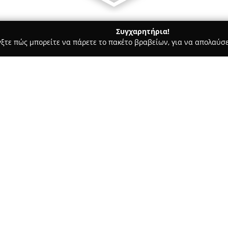
Συγχαρητήρια!
γξτε πώς μπορείτε να πάρετε το πακέτο βραβείων, για να απολαύσε
των, Συνεργεία Αυτοκινήτων, Ανταλλακτικά Αυτοκινήτων - Κορινθ
ιος
Σχετικά με την εταιρεία:
Στο κέντρο της Κορίνθου, το σ
διακρίνεται ως ένα εξειδικευμ
συντήρηση αυτοκινήτων. Η πο
καθιστά την επιχείρηση αξιόπ
Δείτε περισσότερα >>
έμφαση στις ανάγκες των κατό
Στο συνεργείο καλύπτεται έν
του εξειδικευμένου service, τ
αμορτισέρ, όπως και του διεξ