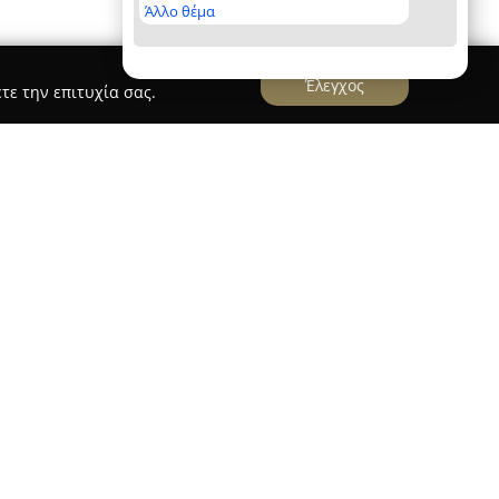
Άλλο θέμα
Έλεγχος
τε την επιτυχία σας.
οσ
VW GROUP Κωστόπουλος Αναστάσιος
υνεργείο
VW GROUP Κωστόπουλος Αναστάσιος
ένο σημείο για ολοκληρωμένη φροντίδα και
λυετής πείρα στον κλάδο της μηχανοκίνησης
ιστη για υψηλής ποιότητας υπηρεσίες, με
χων οχημάτων Volkswagen, Audi, Skoda και Seat.
α ευρύ φάσμα εργασιών, συμπεριλαμβανομένου
ης αλλαγής λιπαντικών, υγρών φρένων και
οδικού ελέγχου και συντήρησης, με προσήλωση