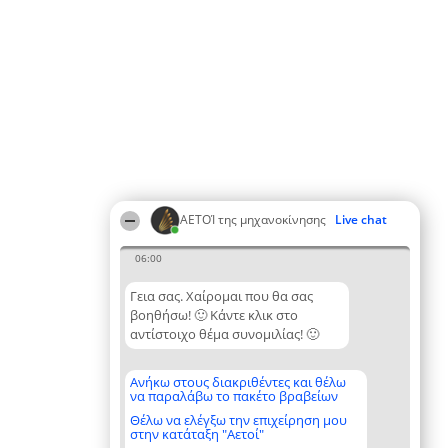
ΑΕΤΟΊ της μηχανοκίνησης
Live chat
06:00
Γεια σας. Χαίρομαι που θα σας
βοηθήσω! 🙂 Κάντε κλικ στο
αντίστοιχο θέμα συνομιλίας! 🙂
Ανήκω στους διακριθέντες και θέλω
να παραλάβω το πακέτο βραβείων
Θέλω να ελέγξω την επιχείρηση μου
στην κατάταξη "Αετοί"