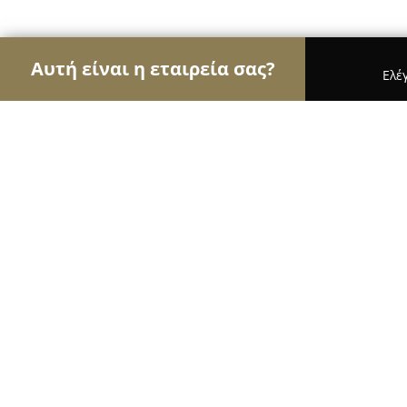
Αυτή είναι η εταιρεία σας?
Ελέ
Αετοί της μηχανοκίνησης
Ενοικιάσεις Αυτοκινή
VW GROUP Κωστόπουλος Αναστάσ
9.4
(30)
Κορινθοσ, Αργούς 129