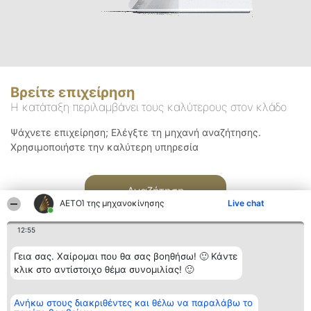
Βρείτε επιχείρηση
Η κατάταξη περιλαμβάνει τους καλύτερους στον κλάδο
Ψάχνετε επιχείρηση; Ελέγξτε τη μηχανή αναζήτησης.
Χρησιμοποιήστε την καλύτερη υπηρεσία
Αναζήτηση
ΑΕΤΟΊ της μηχανοκίνησης
Live chat
12:55
Γεια σας. Χαίρομαι που θα σας βοηθήσω! 🙂 Κάντε
κλικ στο αντίστοιχο θέμα συνομιλίας! 🙂
Διοργανωτής της
Κατάταξη
Επικοινωνία
Ανήκω στους διακριθέντες και θέλω να παραλάβω το
κατάταξης
Διακριθέντες
Επικοινωνία