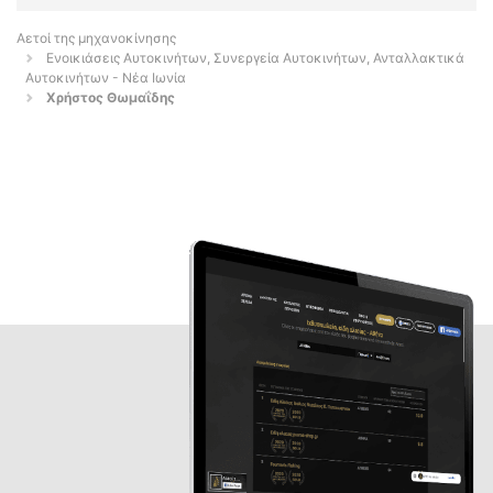
Αετοί της μηχανοκίνησης
Ενοικιάσεις Αυτοκινήτων, Συνεργεία Αυτοκινήτων, Ανταλλακτικά
Αυτοκινήτων - Νέα Ιωνία
Χρήστος Θωμαΐδης