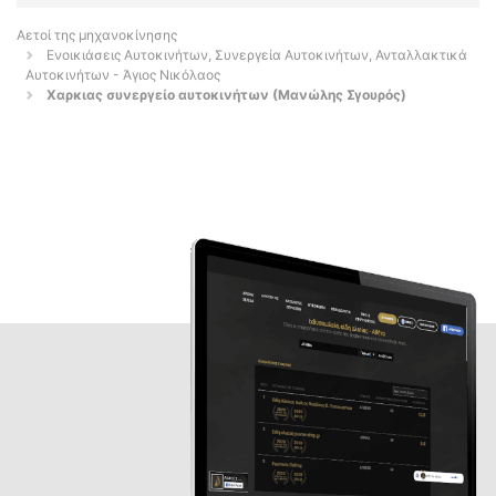
Αετοί της μηχανοκίνησης
Ενοικιάσεις Αυτοκινήτων, Συνεργεία Αυτοκινήτων, Ανταλλακτικά
Αυτοκινήτων - Άγιος Νικόλαος
Χαρκιας συνεργείο αυτοκινήτων (Μανώλης Σγουρός)