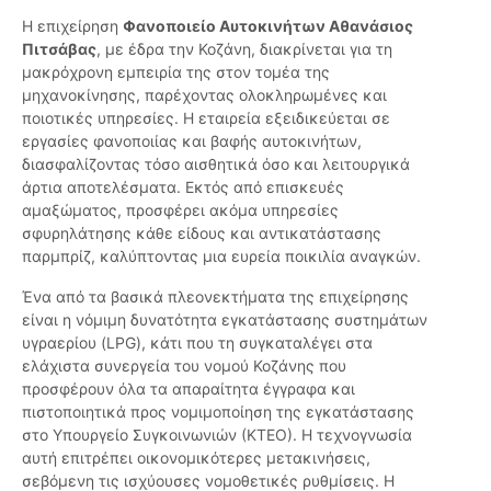
Η επιχείρηση
Φανοποιείο Αυτοκινήτων Αθανάσιος
Πιτσάβας
, με έδρα την Κοζάνη, διακρίνεται για τη
μακρόχρονη εμπειρία της στον τομέα της
μηχανοκίνησης, παρέχοντας ολοκληρωμένες και
ποιοτικές υπηρεσίες. Η εταιρεία εξειδικεύεται σε
εργασίες φανοποιίας και βαφής αυτοκινήτων,
διασφαλίζοντας τόσο αισθητικά όσο και λειτουργικά
άρτια αποτελέσματα. Εκτός από επισκευές
αμαξώματος, προσφέρει ακόμα υπηρεσίες
σφυρηλάτησης κάθε είδους και αντικατάστασης
παρμπρίζ, καλύπτοντας μια ευρεία ποικιλία αναγκών.
Ένα από τα βασικά πλεονεκτήματα της επιχείρησης
είναι η νόμιμη δυνατότητα εγκατάστασης συστημάτων
υγραερίου (LPG), κάτι που τη συγκαταλέγει στα
ελάχιστα συνεργεία του νομού Κοζάνης που
προσφέρουν όλα τα απαραίτητα έγγραφα και
πιστοποιητικά προς νομιμοποίηση της εγκατάστασης
στο Υπουργείο Συγκοινωνιών (ΚΤΕΟ). Η τεχνογνωσία
αυτή επιτρέπει οικονομικότερες μετακινήσεις,
σεβόμενη τις ισχύουσες νομοθετικές ρυθμίσεις. Η