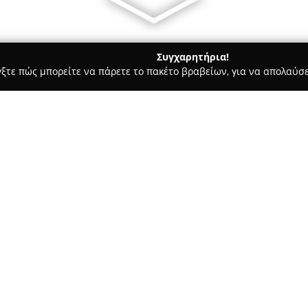
Συγχαρητήρια!
γξτε πώς μπορείτε να πάρετε το πακέτο βραβείων, για να απολαύσε
των, Συνεργεία Αυτοκινήτων, Ανταλλακτικά Αυτοκινήτων - Ηράκλει
Σχετικά με την εταιρεία:
Η επιχείρηση
Φανοποιείο Τζ
αποτελεί ένα σύγχρονο φανοπο
στην παροχή ολοκληρωμένων υ
Διαθέτοντας πολλά χρόνια εμπε
Δείτε περισσότερα >>
αναλαμβάνει την αποκατάστασ
φανοποιία, βαφή αμαξώματος,
καθαρισμό θολών φαναριών, μ