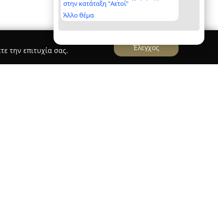
στην κατάταξη "Αετοί"
Άλλο θέμα
Έλεγχος
τε την επιτυχία σας.
ο
Φανοποιείο Τζατζαράκης
ατζαράκης
, με έδρα το Ηράκλειο της Κρήτης,
ιείο και βαφείο αυτοκινήτων που εξειδικεύεται
πηρεσιών στον τομέα της μηχανοκίνησης.
ιρίας και ειδικευμένη γνώση στον κλάδο,
η οχημάτων, παρέχοντας υπηρεσίες όπως
 επισκευή σπασμένων πλαστικών μερών και
ε στόχο την επιστροφή κάθε αυτοκινήτου στην