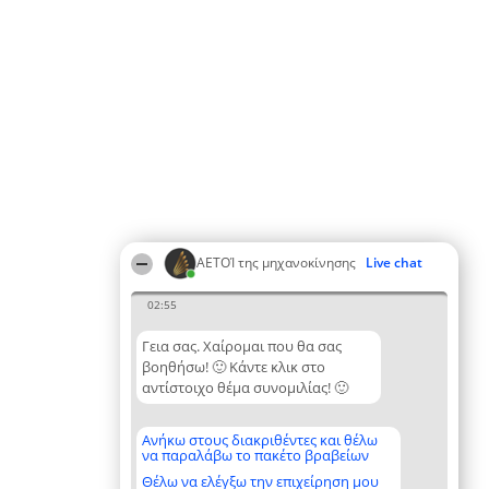
ΑΕΤΟΊ της μηχανοκίνησης
Live chat
02:55
Γεια σας. Χαίρομαι που θα σας
βοηθήσω! 🙂 Κάντε κλικ στο
αντίστοιχο θέμα συνομιλίας! 🙂
Ανήκω στους διακριθέντες και θέλω
να παραλάβω το πακέτο βραβείων
Θέλω να ελέγξω την επιχείρηση μου