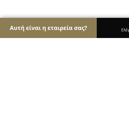
Αυτή είναι η εταιρεία σας?
Ελέ
Αετοί της μηχανοκίνησης
Ενοικιάσεις Αυτοκινή
Φανοποιείο Τζατζαράκης
9.6
(51)