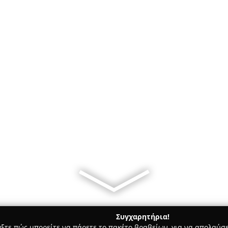
Συγχαρητήρια!
γξτε πώς μπορείτε να πάρετε το πακέτο βραβείων, για να απολαύσε