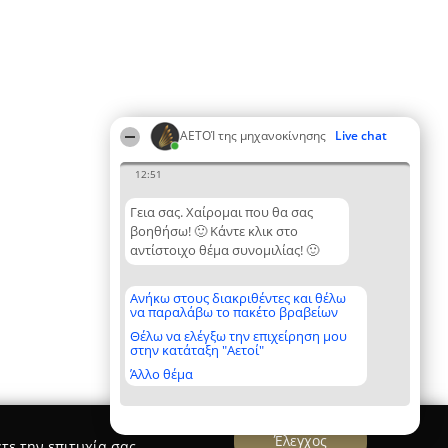
ΑΕΤΟΊ της μηχανοκίνησης
Live chat
12:51
Γεια σας. Χαίρομαι που θα σας
βοηθήσω! 🙂 Κάντε κλικ στο
αντίστοιχο θέμα συνομιλίας! 🙂
Ανήκω στους διακριθέντες και θέλω
να παραλάβω το πακέτο βραβείων
Θέλω να ελέγξω την επιχείρηση μου
στην κατάταξη "Αετοί"
Άλλο θέμα
Έλεγχος
τε την επιτυχία σας.