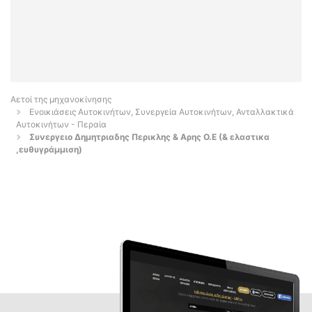
Αετοί της μηχανοκίνησης
Ενοικιάσεις Αυτοκινήτων, Συνεργεία Αυτοκινήτων, Ανταλλακτικά
Αυτοκινήτων - Περαία
Συνεργειο Δημητριαδης Περικλης & Αρης Ο.Ε (& ελαστικα
,ευθυγράμμιση)