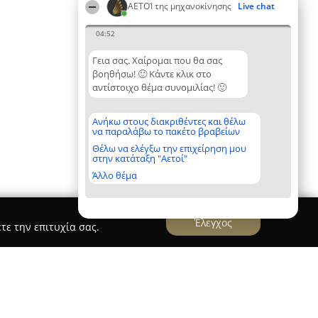
ΑΕΤΟΊ της μηχανοκίνησης
Live chat
04:52
Γεια σας. Χαίρομαι που θα σας
βοηθήσω! 🙂 Κάντε κλικ στο
αντίστοιχο θέμα συνομιλίας! 🙂
Ανήκω στους διακριθέντες και θέλω
να παραλάβω το πακέτο βραβείων
Θέλω να ελέγξω την επιχείρηση μου
στην κατάταξη "Αετοί"
Άλλο θέμα
Έλεγχος
τε την επιτυχία σας.
Συνεργείο Αυτοκινήτων Μυλωνάκος ΙΚΕ