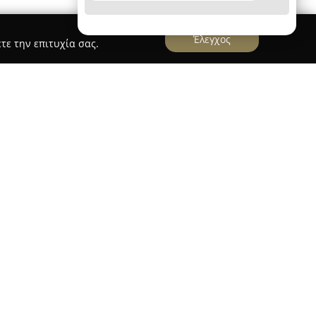
Έλεγχος
τε την επιτυχία σας.
σα
ΣΠΑΝΟΣ ΣΠΥΡΟΣ
 εταιρεία
ΣΠΑΝΟΣ ΣΠΥΡΟΣ
αποτελεί σημαντικό
ιείων και των βαφών για αυτοκίνητα.
ιρία και εξειδικευμένο προσωπικό, προσφέρει
ασης αμαξωμάτων, στοχεύοντας τόσο στην
γικότητα κάθε οχήματος. Στις υπηρεσίες
λματική βαφή αυτοκινήτων, η επιδιόρθωση και
 και τοπικές βαφές, με απώτερο σκοπό την
τασης του αμαξώματος.