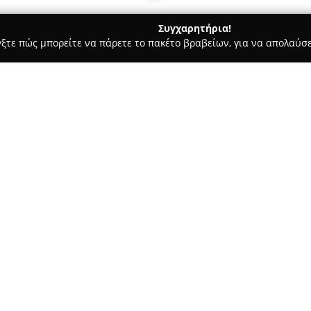
Συγχαρητήρια!
γξτε πώς μπορείτε να πάρετε το πακέτο βραβείων, για να απολαύσε
των, Συνεργεία Αυτοκινήτων, Ανταλλακτικά Αυτοκινήτων - Καρδίτ
Σχετικά με την εταιρεία:
Στην περιοχή της Καρδίτσας, η
σημείο στον κλάδο των φανοπο
Διαθέτοντας μακροχρόνια εμπε
πλήρεις υπηρεσίες αποκατάστ
Δείτε περισσότερα >>
αισθητική όσο και στη λειτουρ
συμπεριλαμβάνονται η επαγγε
το ξεθάμπωμα φαναριών, καθώς
επαναφορά της αρχικής κατάσ