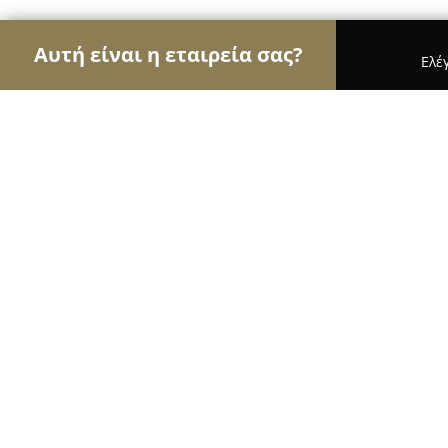
Αυτή είναι η εταιρεία σας?
Ελέ
Αετοί της μηχανοκίνησης
Ενοικιάσεις Αυτοκινή
ΣΠΑΝΟΣ ΣΠΥΡΟΣ
8.9
(34)
Καρδίτσα,
Εμφάνιση αριθμού τηλεφώνου