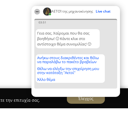
ΑΕΤΟΊ της μηχανοκίνησης
Live chat
03:51
Γεια σας. Χαίρομαι που θα σας
βοηθήσω! 🙂 Κάντε κλικ στο
αντίστοιχο θέμα συνομιλίας! 🙂
Ανήκω στους διακριθέντες και θέλω
να παραλάβω το πακέτο βραβείων
Θέλω να ελέγξω την επιχείρηση μου
στην κατάταξη "Αετοί"
Άλλο θέμα
Έλεγχος
τε την επιτυχία σας.
σα
Ρουλεμαν - Μανώλης