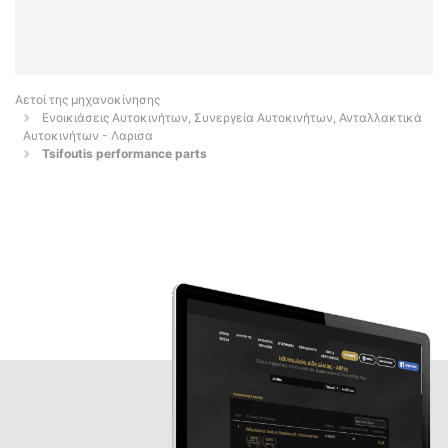
Αετοί της μηχανοκίνησης
Ενοικιάσεις Αυτοκινήτων, Συνεργεία Αυτοκινήτων, Ανταλλακτικά
Αυτοκινήτων - Λαρισα
Tsifoutis performance parts