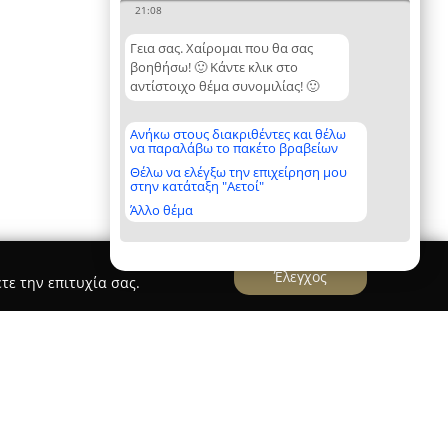
21:08
Γεια σας. Χαίρομαι που θα σας
βοηθήσω! 🙂 Κάντε κλικ στο
αντίστοιχο θέμα συνομιλίας! 🙂
Ανήκω στους διακριθέντες και θέλω
να παραλάβω το πακέτο βραβείων
Θέλω να ελέγξω την επιχείρηση μου
στην κατάταξη "Αετοί"
Άλλο θέμα
Έλεγχος
τε την επιτυχία σας.
Αυτοκίνηση Σχολή Οδηγών