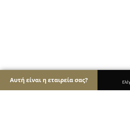
Αυτή είναι η εταιρεία σας?
Ελέ
Αετοί της μηχανοκίνησης
Ενοικιάσεις Αυτοκινή
Αυτοκίνηση Σχολή Οδηγών