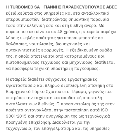
Η
TURBOMED SA - ΓΙΑΝΝΗΣ ΠΑΡΑΣΚΕΥΟΠΟΥΛΟΣ ΑΒΕΕ
εξειδικεύεται στις υπηρεσίες και στα ανταλλακτικά
υπερσυμπιεστών, διατηρώντας σημαντική παρουσία
τόσο στην ελληνική όσο και στη διεθνή αγορά. Με
πορεία που εκτείνεται σε 48 χρόνια, η εταιρεία παρέχει
λύσεις υψηλής ποιότητας για υπερσυμπιεστές σε
θαλάσσιες, ναυτιλιακές, βιομηχανικές και
αυτοκινητιστικές εφαρμογές. Η εξειδικευμένη ομάδα
της, η οποία αποτελείται από καταρτισμένους και
πιστοποιημένους τεχνικούς και μηχανικούς, διατίθεται
να προσφέρει τεχνική υποστήριξη παγκοσμίως.
Η εταιρεία διαθέτει σύγχρονες εργαστηριακές
εγκαταστάσεις και πλήρως εξοπλισμένη αποθήκη στο
Βιομηχανικό Πάρκο Σχιστού στο Πέραμα, γεγονός που
επιτρέπει την ταχύτατη και αποδοτική αποστολή
ανταλλακτικών διεθνώς. Ο προσανατολισμός της στην
ποιότητα αντανακλάται στην πιστοποίηση κατά ISO
9001:2015 και στην αναγνώριση της ως τεχνολογικά
προηγμένη επιχείρηση. Διακρίνεται για την
τεχνογνωσία, τον επαγγελματισμό και τις υπηρεσίες