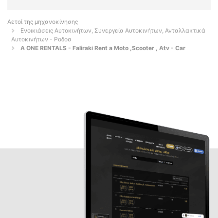
Αετοί της μηχανοκίνησης
Ενοικιάσεις Αυτοκινήτων, Συνεργεία Αυτοκινήτων, Ανταλλακτικά
Αυτοκινήτων - Ροδοσ
A ONE RENTALS - Faliraki Rent a Moto ,Scooter , Atv - Car