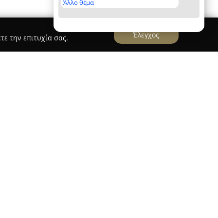
Άλλο θέμα
Έλεγχος
τε την επιτυχία σας.
ΖΩΡΖΟΥ ΛΟΥΚΑΣ ΑΛΕΞΑΝΔΡΟΣ
ΛΕΞΑΝΔΡΟΣ
, που βρίσκεται στο Λακκί της Λέρου,
 της μηχανοκίνησης ως αναγνωρισμένος
αθέτει εξουσιοδότηση στη διανομή και
γή μοτοσυκλετών και σκούτερ από διάσημους
η Vespa, η Aprilia, η Kymco και η Voge.
της εταιρείας, διατίθενται τα πιο πρόσφατα
ηρωμένες υπηρεσίες υποστήριξης. Η επιχείρηση
ένη τεχνική υποστήριξη μετά την αγορά, καθώς