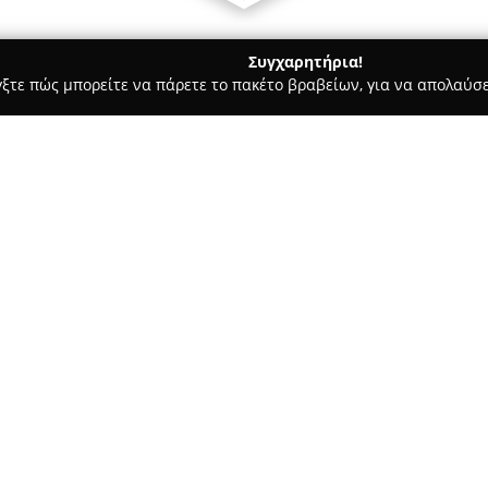
Συγχαρητήρια!
γξτε πώς μπορείτε να πάρετε το πακέτο βραβείων, για να απολαύσε
των, Συνεργεία Αυτοκινήτων, Ανταλλακτικά Αυτοκινήτων - Λεροσ
Σχετικά με την εταιρεία:
Η εταιρεία
ΖΩΡΖΟΥ ΛΟΥΚΑΣ Α
δραστηριοποιείται στον χώρο
προμηθευτής στην περιοχή. Δι
παρουσιάζει μια εκτενή συλλο
Δείτε περισσότερα >>
κατασκευαστές όπως η Piaggio, 
Στις σύγχρονες εγκαταστάσεις 
μοντέλα και παρέχονται ολοκλ
δίνει έμφαση στην εξειδικευμ