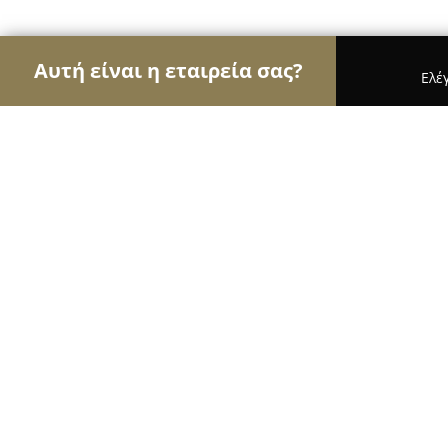
Αυτή είναι η εταιρεία σας?
Ελέ
Αετοί της μηχανοκίνησης
Ενοικιάσεις Αυτοκινή
ΖΩΡΖΟΥ ΛΟΥΚΑΣ ΑΛΕΞΑΝΔΡΟΣ
8.4
(8)
Λεροσ, Βασ. Όλγας