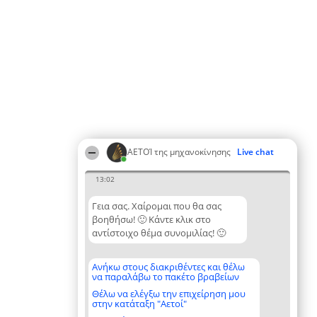
ΑΕΤΟΊ της μηχανοκίνησης
Live chat
13:02
Γεια σας. Χαίρομαι που θα σας
βοηθήσω! 🙂 Κάντε κλικ στο
αντίστοιχο θέμα συνομιλίας! 🙂
Ανήκω στους διακριθέντες και θέλω
να παραλάβω το πακέτο βραβείων
Θέλω να ελέγξω την επιχείρηση μου
στην κατάταξη "Αετοί"