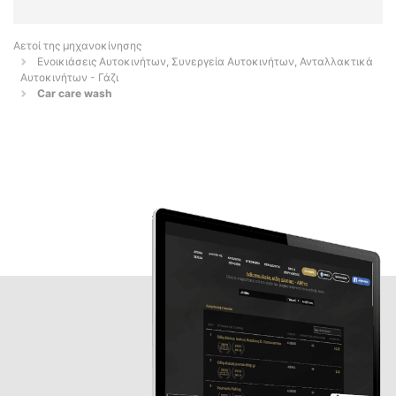
Αετοί της μηχανοκίνησης
Ενοικιάσεις Αυτοκινήτων, Συνεργεία Αυτοκινήτων, Ανταλλακτικά
Αυτοκινήτων - Γάζι
Car care wash