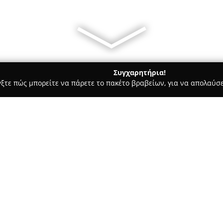
Συγχαρητήρια!
γξτε πώς μπορείτε να πάρετε το πακέτο βραβείων, για να απολαύσε
των, Συνεργεία Αυτοκινήτων, Ανταλλακτικά Αυτοκινήτων - Τρίπολη
Σχετικά με την εταιρεία:
Η
ΠΕΛΜΑ Α.Ε.
, που ιδρύθηκε τ
αναγομώσεων και της εμπορίας
και τεχνογνωσία, η εταιρεία έ
αναγομωμένων ελαστικών δια
Δείτε περισσότερα >>