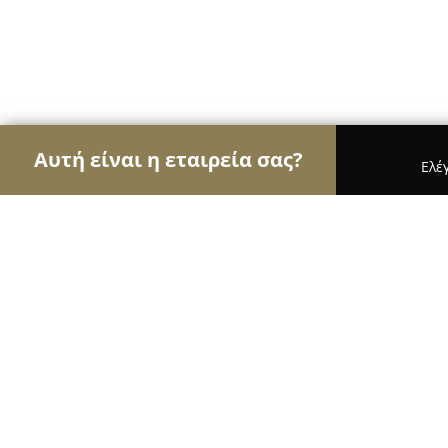
Αυτή είναι η εταιρεία σας?
Ελέ
Αετοί της μηχανοκίνησης
Ενοικιάσεις Αυτοκινή
PELMA SA