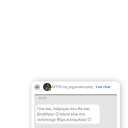
ΑΕΤΟΊ της μηχανοκίνησης
Live chat
12:10
Γεια σας. Χαίρομαι που θα σας
βοηθήσω! 🙂 Κάντε κλικ στο
αντίστοιχο θέμα συνομιλίας! 🙂