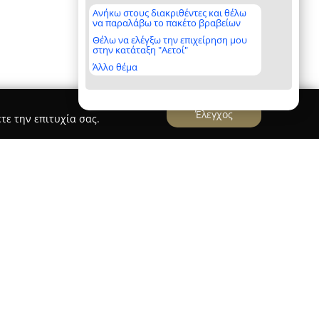
Ανήκω στους διακριθέντες και θέλω
να παραλάβω το πακέτο βραβείων
Θέλω να ελέγξω την επιχείρηση μου
στην κατάταξη "Αετοί"
Άλλο θέμα
Έλεγχος
τε την επιτυχία σας.
PELMA SA
ο 1982, επικεντρώνεται στον τομέα των
 ελαστικών. Διαθέτοντας σημαντική εμπειρία
χει καθιερωθεί στην παραγωγή και διανομή
φόρων κατηγοριών, συμπεριλαμβανομένων