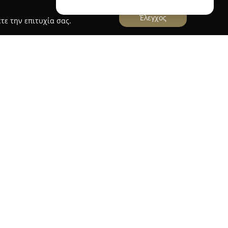
Έλεγχος
τε την επιτυχία σας.
ονίκη
Carprothess
ην έδρα της στη Θεσσαλονίκη, στην οδό
στηριοποιείται στον τομέα της μηχανοκίνησης.
οποιώντας δυναμική είσοδο στην αγορά με
ία ανταλλακτικών αυτοκινήτων. Στο
νται διάφορες κατηγορίες προϊόντων, όπως
αξεσουάρ και ανταλλακτικά υψηλής ποιότητας,
ις για τις ανάγκες των οχημάτων.
rothess διευρύνει τη δραστηριότητά της
ήρησης και περιποίησης αυτοκινήτων.