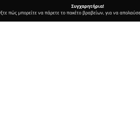
Συγχαρητήρια!
γξτε πώς μπορείτε να πάρετε το πακέτο βραβείων, για να απολαύσε
ήτων, Συνεργεία Αυτοκινήτων, Ανταλλακτικά Αυτοκινήτων - Θεσσαλ
Σχετικά με την εταιρεία:
Η εταιρεία
Carprothess
έχει τ
Στέφανου Δραγούμη 8, και δρα
Καθιερώθηκε το 2020, πραγματ
βασικό αντικείμενο την εμπορ
Δείτε περισσότερα >>
χαρτοφυλάκιό της περιλαμβάνο
λιπαντικά, χημικά πρόσθετα, 
προσφέροντας αξιόπιστες λύσε
Εκτός από τα προϊόντα, η Carp
προσφέροντας υπηρεσίες συντ