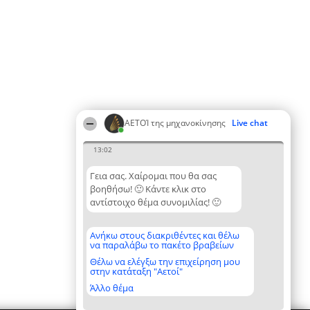
ΑΕΤΟΊ της μηχανοκίνησης
Live chat
13:02
Γεια σας. Χαίρομαι που θα σας
βοηθήσω! 🙂 Κάντε κλικ στο
αντίστοιχο θέμα συνομιλίας! 🙂
Ανήκω στους διακριθέντες και θέλω
να παραλάβω το πακέτο βραβείων
Θέλω να ελέγξω την επιχείρηση μου
στην κατάταξη "Αετοί"
Άλλο θέμα