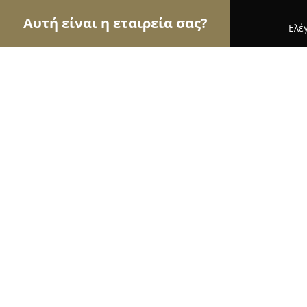
Αυτή είναι η εταιρεία σας?
Ελέ
Αετοί της μηχανοκίνησης
Ενοικιάσεις Αυτοκιν
Carprothess
8.6
(7)
Θεσσαλονίκη, Στέφανου (Φιλιμονος) Δραγούμη 8
Εμφάνιση αριθμού τηλεφώνου