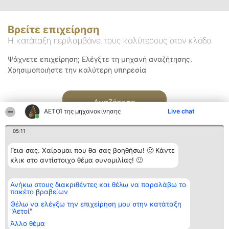
Βρείτε επιχείρηση
Η κατάταξη περιλαμβάνει τους καλύτερους στον κλάδο
Ψάχνετε επιχείρηση; Ελέγξτε τη μηχανή αναζήτησης.
Χρησιμοποιήστε την καλύτερη υπηρεσία
Αναζήτηση
ΑΕΤΟΊ της μηχανοκίνησης
Live chat
05:11
Γεια σας. Χαίρομαι που θα σας βοηθήσω! 🙂 Κάντε
κλικ στο αντίστοιχο θέμα συνομιλίας! 🙂
Διοργανωτής της
Κατάταξη
Επικοινωνία
Ανήκω στους διακριθέντες και θέλω να παραλάβω το
κατάταξης
Διακριθέντες
Επικοινωνία
πακέτο βραβείων
BEAUTIFUL COMPANY
Λίστα όλων
Μονοπρόσωπη ΙΚΕ
των
Θέλω να ελέγξω την επιχείρηση μου στην κατάταξη
ΤΗΛ. ΕΠΙΚΟΙΝΩΝΙΑΣ:
διακριθέντων
"Αετοί"
2104128019
Μεθοδολογία
Άλλο θέμα
email:
Όροι &