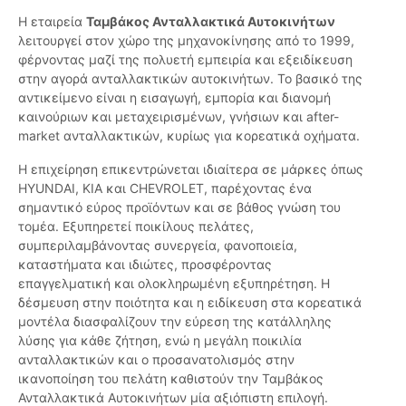
Η εταιρεία
Ταμβάκος Ανταλλακτικά Αυτοκινήτων
λειτουργεί στον χώρο της μηχανοκίνησης από το 1999,
φέρνοντας μαζί της πολυετή εμπειρία και εξειδίκευση
στην αγορά ανταλλακτικών αυτοκινήτων. Το βασικό της
αντικείμενο είναι η εισαγωγή, εμπορία και διανομή
καινούριων και μεταχειρισμένων, γνήσιων και after-
market ανταλλακτικών, κυρίως για κορεατικά οχήματα.
Η επιχείρηση επικεντρώνεται ιδιαίτερα σε μάρκες όπως
HYUNDAI, KIA και CHEVROLET, παρέχοντας ένα
σημαντικό εύρος προϊόντων και σε βάθος γνώση του
τομέα. Εξυπηρετεί ποικίλους πελάτες,
συμπεριλαμβάνοντας συνεργεία, φανοποιεία,
καταστήματα και ιδιώτες, προσφέροντας
επαγγελματική και ολοκληρωμένη εξυπηρέτηση. Η
δέσμευση στην ποιότητα και η ειδίκευση στα κορεατικά
μοντέλα διασφαλίζουν την εύρεση της κατάλληλης
λύσης για κάθε ζήτηση, ενώ η μεγάλη ποικιλία
ανταλλακτικών και ο προσανατολισμός στην
ικανοποίηση του πελάτη καθιστούν την Ταμβάκος
Ανταλλακτικά Αυτοκινήτων μία αξιόπιστη επιλογή.