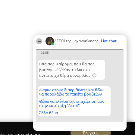
ΑΕΤΟΊ της μηχανοκίνησης
Live chat
02:55
Γεια σας. Χαίρομαι που θα σας
βοηθήσω! 🙂 Κάντε κλικ στο
αντίστοιχο θέμα συνομιλίας! 🙂
Ανήκω στους διακριθέντες και θέλω
να παραλάβω το πακέτο βραβείων
Θέλω να ελέγξω την επιχείρηση μου
στην κατάταξη "Αετοί"
Άλλο θέμα
Έλεγχος
τε την επιτυχία σας.