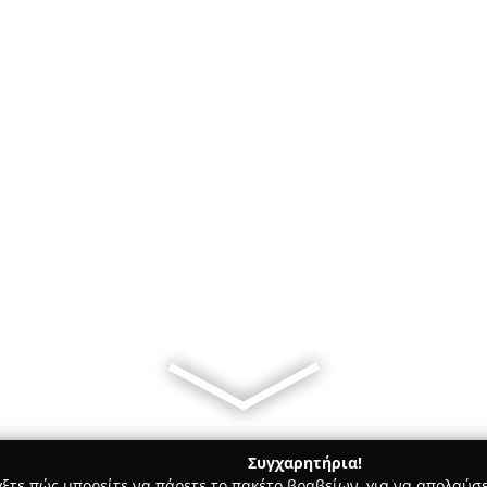
Συγχαρητήρια!
γξτε πώς μπορείτε να πάρετε το πακέτο βραβείων, για να απολαύσε