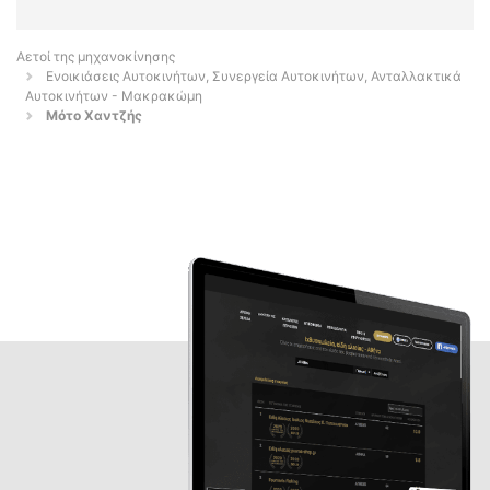
Αετοί της μηχανοκίνησης
Ενοικιάσεις Αυτοκινήτων, Συνεργεία Αυτοκινήτων, Ανταλλακτικά
Αυτοκινήτων - Μακρακώμη
Μότο Χαντζής