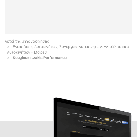
Αετοί της μηχανοκίνησης
Ενοικιάσεις Αυτοκινήτων, Συνεργεία Αυτοκινήτων, Ανταλλακτικά
Αυτοκινήτων - Μοιρεσ
Kougioumitzakis Performance