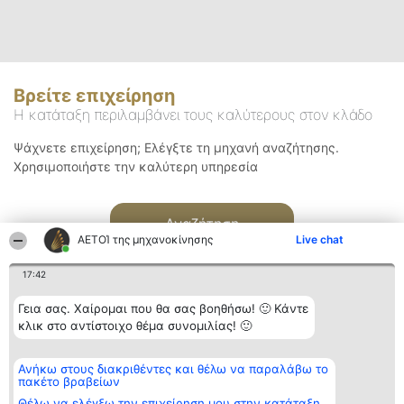
Βρείτε επιχείρηση
Η κατάταξη περιλαμβάνει τους καλύτερους στον κλάδο
Ψάχνετε επιχείρηση; Ελέγξτε τη μηχανή αναζήτησης.
Χρησιμοποιήστε την καλύτερη υπηρεσία
Αναζήτηση
ΑΕΤΟΊ της μηχανοκίνησης
Live chat
17:42
Γεια σας. Χαίρομαι που θα σας βοηθήσω! 🙂 Κάντε
κλικ στο αντίστοιχο θέμα συνομιλίας! 🙂
Διοργανωτής της
Κατάταξη
Επικοινωνία
Ανήκω στους διακριθέντες και θέλω να παραλάβω το
κατάταξης
Διακριθέντες
Επικοινωνία
πακέτο βραβείων
BEAUTIFUL COMPANY
Λίστα όλων
Μονοπρόσωπη ΙΚΕ
των
Θέλω να ελέγξω την επιχείρηση μου στην κατάταξη