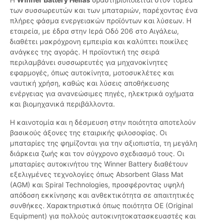
των συσσωρευτών και των μπαταριών, παρέχοντας ένα
πλήρες φάσμα ενεργειακών προϊόντων και λύσεων. Η
εταιρεία, με έδρα στην Ιερά Οδό 206 στο Αιγάλεω,
διαθέτει μακρόχρονη εμπειρία και καλύπτει ποικίλες
ανάγκες της αγοράς. Η προϊοντική της σειρά
περιλαμβάνει συσσωρευτές για μηχανοκίνητες
εφαρμογές, όπως αυτοκίνητα, μοτοσυκλέτες και
ναυτική χρήση, καθώς και λύσεις αποθήκευσης
ενέργειας για ανανεώσιμες πηγές, ηλεκτρικά οχήματα
και βιομηχανικά περιβάλλοντα.
Η καινοτομία και η δέσμευση στην ποιότητα αποτελούν
βασικούς άξονες της εταιρικής φιλοσοφίας. Οι
μπαταρίες της φημίζονται για την αξιοπιστία, τη μεγάλη
διάρκεια ζωής και τον σύγχρονο σχεδιασμό τους. Οι
μπαταρίες αυτοκινήτου της Winner Battery διαθέτουν
εξελιγμένες τεχνολογίες όπως Absorbent Glass Mat
(AGM) και Spiral Technologies, προσφέροντας υψηλή
απόδοση εκκίνησης και ανθεκτικότητα σε απαιτητικές
συνθήκες. Χαρακτηριστικά όπως ποιότητα OE (Original
Equipment) για πολλούς αυτοκινητοκατασκευαστές και